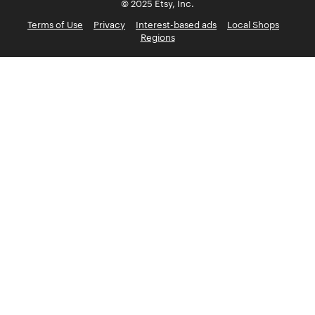
© 2025 Etsy, Inc.
Terms of Use
Privacy
Interest-based ads
Local Shops
Regions